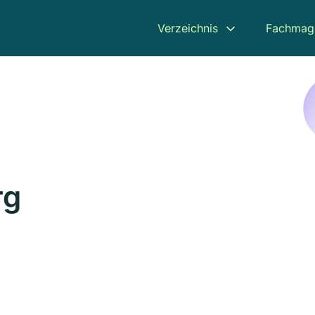
Verzeichnis
Fachmag
rg