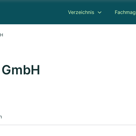
Verzeichnis
Fachmag
bH
n GmbH
n