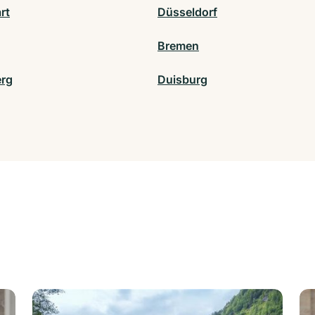
rt
Düsseldorf
Bremen
rg
Duisburg