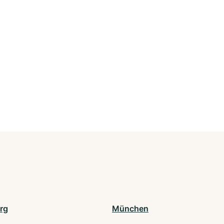
rg
München