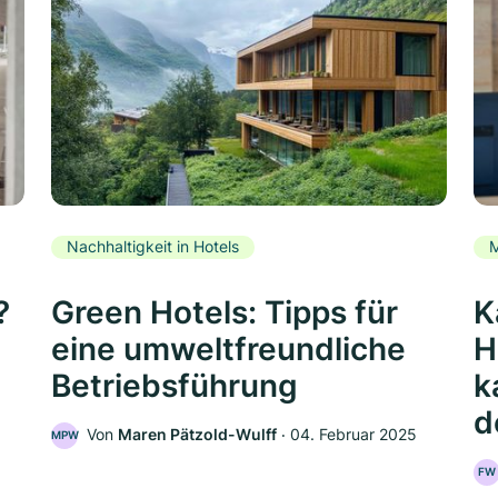
Nachhaltigkeit in Hotels
M
?
Green Hotels: Tipps für
K
eine umweltfreundliche
H
Betriebsführung
k
d
Von
Maren Pätzold-Wulff
‧
04. Februar 2025
MPW
FW