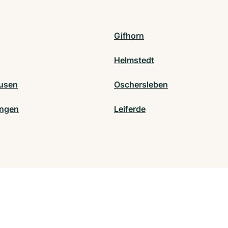
Gifhorn
Helmstedt
usen
Oschersleben
ingen
Leiferde