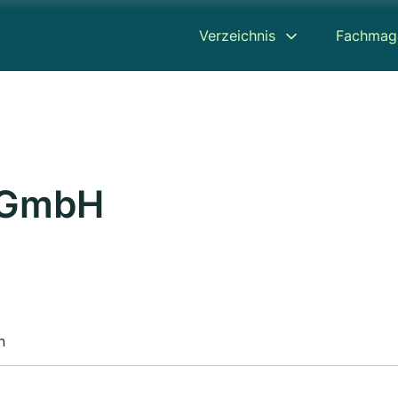
Verzeichnis
Fachmag
e GmbH
n