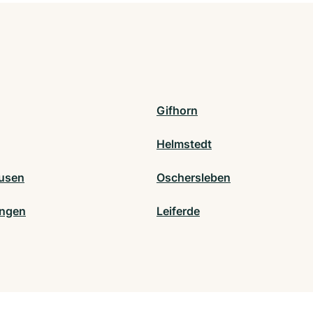
Gifhorn
Helmstedt
usen
Oschersleben
ingen
Leiferde