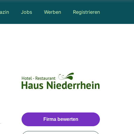
azin
Jobs
Werben
Registrieren
Firma bewerten