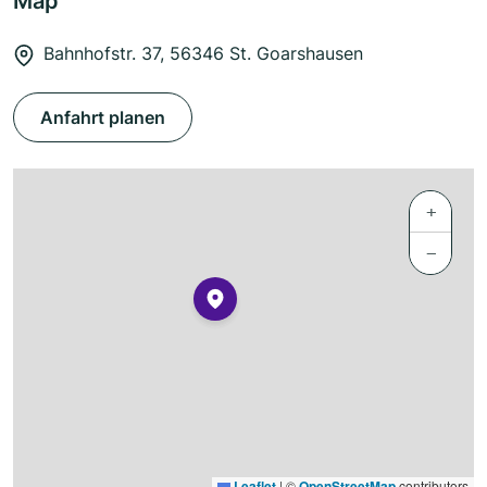
Map
Bahnhofstr. 37, 56346 St. Goarshausen
Anfahrt planen
+
−
Leaflet
|
©
OpenStreetMap
contributors