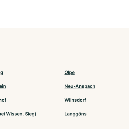
rg
Olpe
ein
Neu-Anspach
hof
Wilnsdorf
bei Wissen, Sieg)
Langgöns