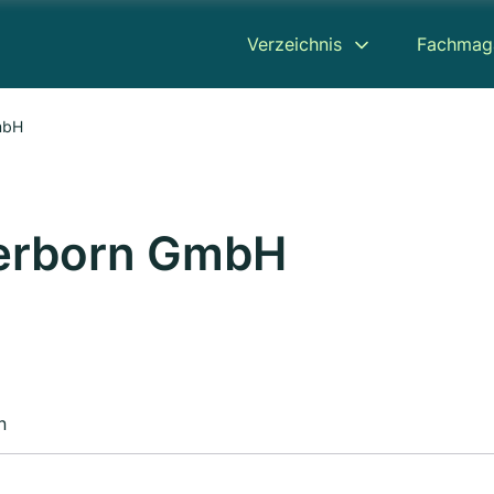
Verzeichnis
Fachmag
mbH
Herborn GmbH
n