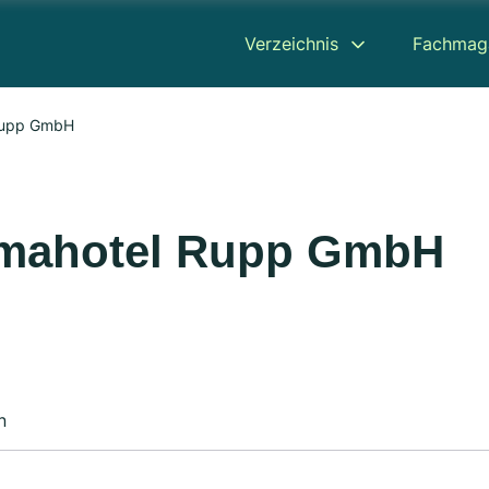
Verzeichnis
Fachmag
 Rupp GmbH
amahotel Rupp GmbH
n