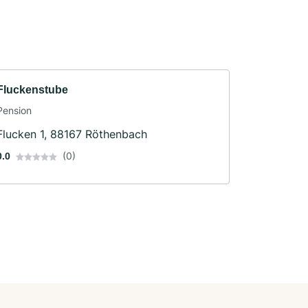
Fluckenstube
Pension
Flucken 1, 88167 Röthenbach
(0)
0.0