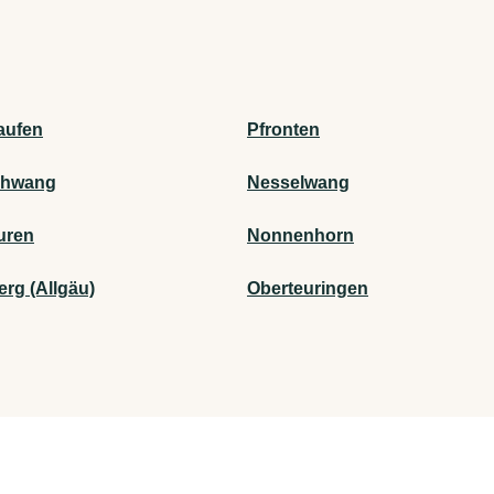
aufen
Pfronten
chwang
Nesselwang
uren
Nonnenhorn
rg (Allgäu)
Oberteuringen