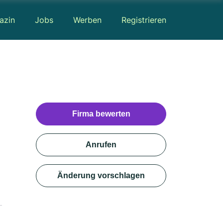
azin
Jobs
Werben
Registrieren
Firma bewerten
Anrufen
Änderung vorschlagen