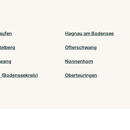
aufen
Hagnau am Bodensee
telberg
Ofterschwang
lwang
Nonnenhorn
n (Bodenseekreis)
Oberteuringen