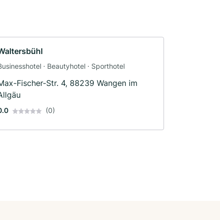
Waltersbühl
Businesshotel · Beautyhotel · Sporthotel
Max-Fischer-Str. 4, 88239 Wangen im
Allgäu
0.0
(0)