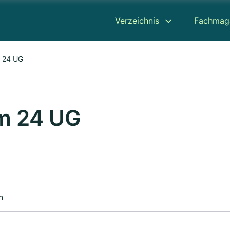
Verzeichnis
Fachmag
m 24 UG
im 24 UG
n