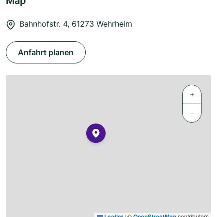
Map
Bahnhofstr. 4, 61273 Wehrheim
Anfahrt planen
+
−
Leaflet
|
©
OpenStreetMap
contributors