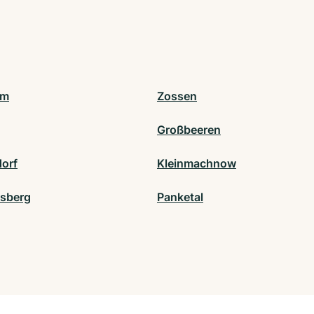
am
Zossen
Großbeeren
orf
Kleinmachnow
dsberg
Panketal