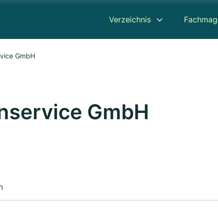
Verzeichnis
Fachmag
rvice GmbH
nservice GmbH
n