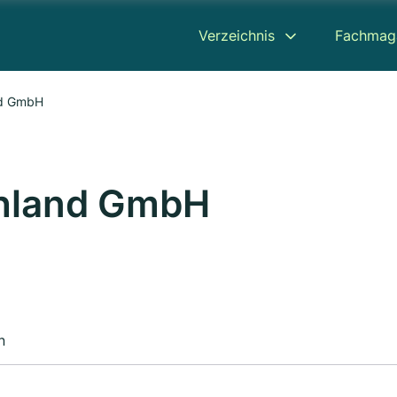
Verzeichnis
Fachmag
nd GmbH
hland GmbH
n