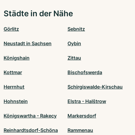
Städte in der Nähe
Görlitz
Sebnitz
Neustadt in Sachsen
Oybin
Königshain
Zittau
Kottmar
Bischofswerda
Herrnhut
Schirgiswalde-Kirschau
Hohnstein
Elstra - Halštrow
Königswartha - Rakecy
Markersdorf
Reinhardtsdorf-Schöna
Rammenau