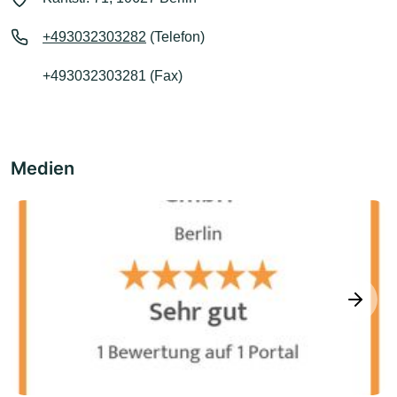
+493032303282
(Telefon)
+493032303281 (Fax)
Medien
next